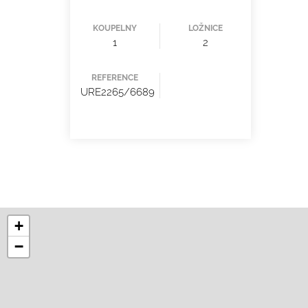
KOUPELNY
LOŽNICE
1
2
REFERENCE
URE2265/6689
+
−