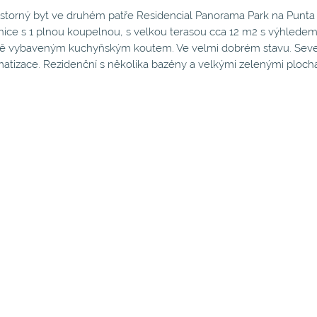
storný byt ve druhém patře Residencial Panorama Park na Punta
nice s 1 plnou koupelnou, s velkou terasou cca 12 m2 s výhledem
ě vybaveným kuchyňským koutem. Ve velmi dobrém stavu. Sever
matizace. Rezidenční s několika bazény a velkými zelenými plocha