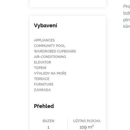
Pro
lož
pln
Vybavení
kli
APPLIANCES
COMMUNITY POOL
WARDROBES CUPBOARD
AIR-CONDITIONING
ELEVATOR
TOPENÍ
VÝHLEDY NA MOŘE
TERRACE
FURNITURE
ZAHRADA
Přehled
BAZÉN
UŽITNÁ PLOCHA
2
1
109 m