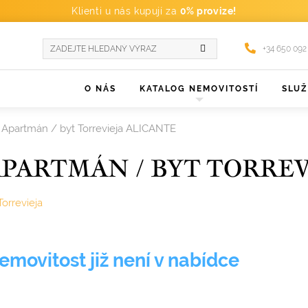
Klienti u nás kupují za
0% provize!
+34 650 092
O NÁS
KATALOG NEMOVITOSTÍ
SLU
Apartmán / byt Torrevieja ALICANTE
PARTMÁN / BYT TORREV
Torrevieja
emovitost již není v nabídce