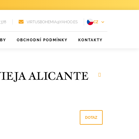
 378
VIRTUSBOHEMIA@YAHOO.ES
CZ
EN
ŽBY
OBCHODNÍ PODMÍNKY
KONTAKTY
FR
DE
PT
IEJA ALICANTE
RU
ES
DOTAZ