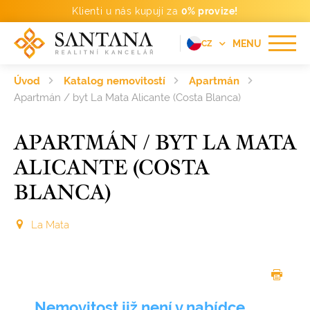
Klienti u nás kupují za
0% provize!
MENU
CZ
EN
Úvod
Katalog nemovitostí
Apartmán
FR
Apartmán / byt La Mata Alicante (Costa Blanca)
DE
APARTMÁN / BYT LA MATA
PT
ALICANTE (COSTA
RU
BLANCA)
ES
La Mata
Nemovitost již není v nabídce