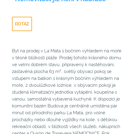
DOTAZ
Byt na prodej v La Mata s bočním výhledem na moře
v těsné blízkosti pláže. Prodej tohoto krásného domu
ve velmi dobrém stavu, připravený k nastěhování,
zastavěná plocha 63 m², světlý obývací pokoj se
vstupem na balkon s krásným bočním výhledem na
moře, 2 dvoulůžkové ložnice, v obývacím pokoji je
studená klimatizační jednotka vytápění, koupelna s
vanou, samostatná vybavená kuchyně. K dispozici je
komunitní bazén Budova je centrálně umístěna pár
minut od přírodního parku La Mata, pro volné
procházky nebo dlouhé vyjížďky na kole, s dětskou
rekreační oblastí, v blízkosti všech služeb, nákupních
center a Quirón de Torrevieja NEMOCNICE. Rok