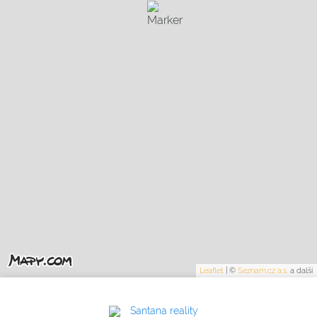
Leaflet
|
©
Seznam.cz a.s.
a další