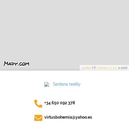
Leaflet
|
©
Seznam.cz a.s.
a další
+34 650 092 378
virtusbohemia@yahoo.es