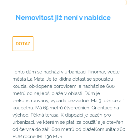
Nemovitost již není v nabídce
DOTAZ
Tento dům se nachází v urbanizaci Pinomar, vedle
města La Mata. Je to klidná oblast se spoustou
kouzla, obklopená borovicemi a nachází se 600
metrů od nejlepší pláže v oblasti. Dům je
zrekonstruovaný, vypadá bezvadně. Má 3 ložnice a 1
koupelnu. Má 65 metrů čtverečních. Orientace na
východ. Pěkná terasa. K dispozici je bazén pro
urbanizaci, ve kterém se platí za použití a je otevřen
od června do září. 600 metrů od plážeKomunita: 260
EUR ročně IBI: 130 EUR