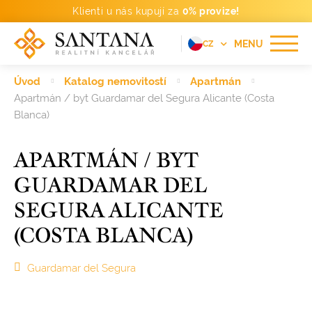
Klienti u nás kupují za
0% provize!
MENU
CZ
EN
Úvod
Katalog nemovitostí
Apartmán
FR
Apartmán / byt Guardamar del Segura Alicante (Costa
Blanca)
DE
PT
APARTMÁN / BYT
RU
GUARDAMAR DEL
ES
SEGURA ALICANTE
(COSTA BLANCA)
Guardamar del Segura