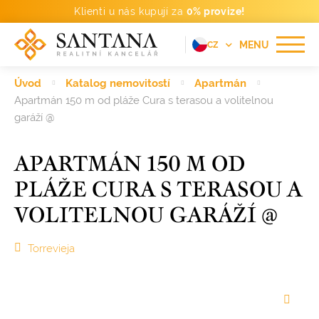
Klienti u nás kupují za
0% provize!
MENU
CZ
EN
Úvod
Katalog nemovitostí
Apartmán
FR
Apartmán 150 m od pláže Cura s terasou a volitelnou
garáží @
DE
PT
APARTMÁN 150 M OD
RU
PLÁŽE CURA S TERASOU A
ES
VOLITELNOU GARÁŽÍ @
Torrevieja