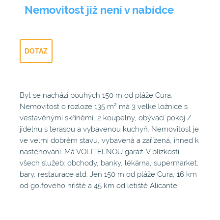
Nemovitost již není v nabídce
DOTAZ
Byt se nachází pouhých 150 m od pláže Cura.
Nemovitost o rozloze 135 m² má 3 velké ložnice s
vestavěnými skříněmi, 2 koupelny, obývací pokoj /
jídelnu s terasou a vybavenou kuchyň. Nemovitost je
ve velmi dobrém stavu, vybavená a zařízená, ihned k
nastěhování. Má VOLITELNOU garáž. V blízkosti
všech služeb: obchody, banky, lékárna, supermarket,
bary, restaurace atd. Jen 150 m od pláže Cura, 16 km
od golfového hřiště a 45 km od letiště Alicante.