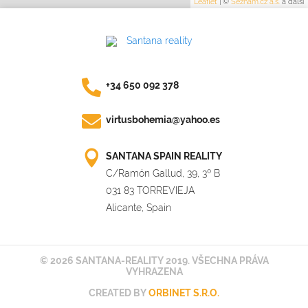
Leaflet
|
©
Seznam.cz a.s.
a další
+34 650 092 378
virtusbohemia@yahoo.es
SANTANA SPAIN REALITY
C/Ramón Gallud, 39, 3º B
031 83 TORREVIEJA
Alicante, Spain
© 2026 SANTANA-REALITY 2019. VŠECHNA PRÁVA
VYHRAZENA
CREATED BY
ORBINET S.R.O.