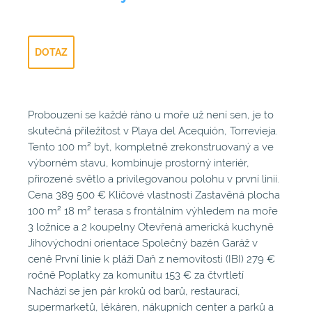
DOTAZ
Probouzení se každé ráno u moře už není sen, je to
skutečná příležitost v Playa del Acequión, Torrevieja.
Tento 100 m² byt, kompletně zrekonstruovaný a ve
výborném stavu, kombinuje prostorný interiér,
přirozené světlo a privilegovanou polohu v první linii.
Cena 389 500 € Klíčové vlastnosti Zastavěná plocha
100 m² 18 m² terasa s frontálním výhledem na moře
3 ložnice a 2 koupelny Otevřená americká kuchyně
Jihovýchodní orientace Společný bazén Garáž v
ceně První linie k pláži Daň z nemovitosti (IBI) 279 €
ročně Poplatky za komunitu 153 € za čtvrtletí
Nachází se jen pár kroků od barů, restaurací,
supermarketů, lékáren, nákupních center a parků a