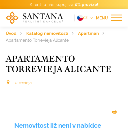
Klienti u nás kupují za
0% provize!
MENU
CZ
EN
Úvod
Katalog nemovitostí
Apartmán
FR
Apartamento Torrevieja Alicante
DE
APARTAMENTO
PT
TORREVIEJA ALICANTE
RU
ES
Torrevieja
Nemovitost již není v nabídce