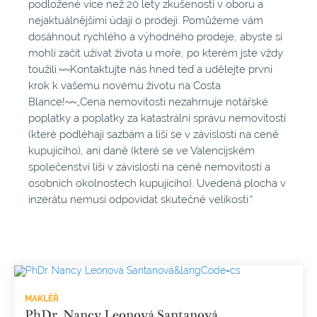
podložené více než 20 lety zkušeností v oboru a
nejaktuálnějšími údaji o prodeji. Pomůžeme vám
dosáhnout rychlého a výhodného prodeje, abyste si
mohli začít užívat života u moře, po kterém jste vždy
toužili.~~Kontaktujte nás hned teď a udělejte první
krok k vašemu novému životu na Costa
Blance!~~„Cena nemovitosti nezahrnuje notářské
poplatky a poplatky za katastrální správu nemovitostí
(které podléhají sazbám a liší se v závislosti na ceně
kupujícího), ani daně (které se ve Valencijském
společenství liší v závislosti na ceně nemovitosti a
osobních okolnostech kupujícího). Uvedená plocha v
inzerátu nemusí odpovídat skutečné velikosti.“
MAKLÉŘ
PhDr. Nancy Leonová Santanová