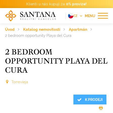
Klienti u nás kupují za
0% provize!
MENU
CZ
EN
Úvod
Katalog nemovitostí
Apartmán
FR
2 bedroom opportunity Playa del Cura
DE
2 BEDROOM
PT
OPPORTUNITY PLAYA DEL
RU
CURA
ES
Torrevieja
K PRODEJI