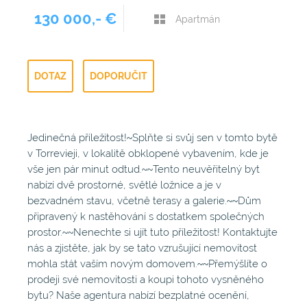
130 000,- €
Apartmán
DOTAZ
DOPORUČIT
Jedinečná příležitost!~Splňte si svůj sen v tomto bytě
v Torrevieji, v lokalitě obklopené vybavením, kde je
vše jen pár minut odtud.~~Tento neuvěřitelný byt
nabízí dvě prostorné, světlé ložnice a je v
bezvadném stavu, včetně terasy a galerie.~~Dům
připravený k nastěhování s dostatkem společných
prostor.~~Nenechte si ujít tuto příležitost! Kontaktujte
nás a zjistěte, jak by se tato vzrušující nemovitost
mohla stát vaším novým domovem.~~Přemýšlíte o
prodeji své nemovitosti a koupi tohoto vysněného
bytu? Naše agentura nabízí bezplatné ocenění,