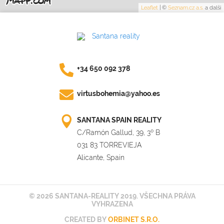
Leaflet
|
©
Seznam.cz a.s.
a další
+34 650 092 378
virtusbohemia@yahoo.es
SANTANA SPAIN REALITY
C/Ramón Gallud, 39, 3º B
031 83 TORREVIEJA
Alicante, Spain
© 2026 SANTANA-REALITY 2019. VŠECHNA PRÁVA
VYHRAZENA
CREATED BY
ORBINET S.R.O.