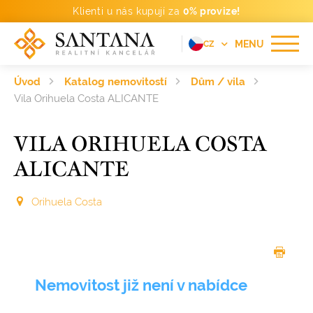
Klienti u nás kupují za
0% provize!
MENU
CZ
EN
Úvod
Katalog nemovitostí
Dům / vila
FR
Vila Orihuela Costa ALICANTE
DE
VILA ORIHUELA COSTA
PT
ALICANTE
RU
ES
Orihuela Costa
Nemovitost již není v nabídce